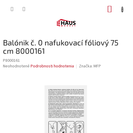
Prejsť
NÁKUP
na
obsah
KOŠÍK
Balónik č. 0 nafukovací fóliový 75
cm 8000161
P8000161
Priemerné
Neohodnotené
Podrobnosti hodnotenia
Značka:
MFP
hodnotenie
produktu
je
0,0
z
5
hviezdičiek.