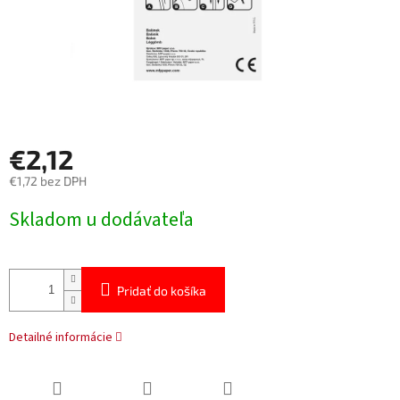
€2,12
€1,72 bez DPH
Jednotková
Skladom u dodávateľa
cena:
Pridať do košíka
Detailné informácie