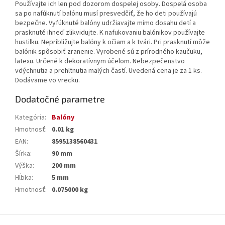
Používajte ich len pod dozorom dospelej osoby. Dospelá osoba
sa po nafúknutí balónu musí presvedčiť, že ho deti používajú
bezpečne. Vyfúknuté balóny udržiavajte mimo dosahu detí a
prasknuté ihneď zlikvidujte. K nafukovaniu balónikov používajte
hustilku. Nepribližujte balóny k očiam a k tvári. Pri prasknutí môže
balónik spôsobiť zranenie. Vyrobené sú z prírodného kaučuku,
latexu. Určené k dekoratívnym účelom. Nebezpečenstvo
vdýchnutia a prehltnutia malých častí. Uvedená cena je za 1 ks.
Dodávame vo vrecku.
Dodatočné parametre
Kategória
:
Balóny
Hmotnosť
:
0.01 kg
EAN
:
8595138560431
Šírka
:
90 mm
Výška
:
200 mm
Hĺbka
:
5 mm
Hmotnosť
:
0.075000 kg
Z