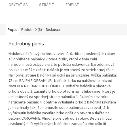
OPÝTAŤ SA
STRÁŽIŤ
ZDIEĽAŤ
Popis
Podobné (8)
Diskusia
Podrobný popis
Nafukovací fóliový balónik v tvare č. 0. Hitom posledných rokov
sú obľúbené balóniky v tvare číslic, ktoré oživia celú
narodeninovú oslavu a určite potešia oslávenca. Narodeninová
oslava sa môže začať! Balónik je vyrobený zo striebornej fólie.
Na hornej strane balónika sú očká na priviazanie. Výška balónika:
75 cm BALENIE OBSAHUJE: -balónik -brko na nafúknutie -návod
NÁVOD K NAFÚKNUTIU BLÓNIKA: 1. vybaľte balónik a plastové
brko z obalu 2. zasuňte brko do otvoru na nafukovanie, ktorý je
umiestnený na spodnej strane balónika 3. fúkaním cez brko
nafúknete balónik 4. opatrne vytiahnite brko z balónika (systém
je navrhnutý tak, že nemusíte ústie balónika zaväzovať) 5. k
vyfúknutiu balónika zasuňte brko opäť do otvoru a tlačte na
balónik VAROVANIE: Vhodné pre deti od 8 rokov. Deti sa môžu
prasknutými či vyfúkanými balónikmi zadusiť alebo uškrtiť.