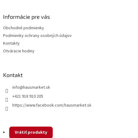
á
p
ä
Informácie pre vás
t
Obchodné podmienky
i
Podmienky ochrany osobných údajov
e
Kontakty
Otváracie hodiny
Kontakt
info
@
hausmarket.sk
+421 918 910 205
https://www.facebook.com/hausmarket.sk
Vrátiť produkty