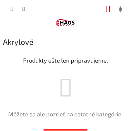
Prejsť
NÁKUP
na
obsah
KOŠÍK
Akrylové
Produkty ešte len pripravujeme.
Môžete sa ale pozrieť na ostatné kategórie.