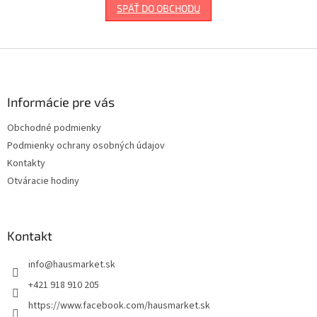
SPÄŤ DO OBCHODU
Z
á
p
ä
Informácie pre vás
t
Obchodné podmienky
i
Podmienky ochrany osobných údajov
e
Kontakty
Otváracie hodiny
Kontakt
info
@
hausmarket.sk
+421 918 910 205
https://www.facebook.com/hausmarket.sk