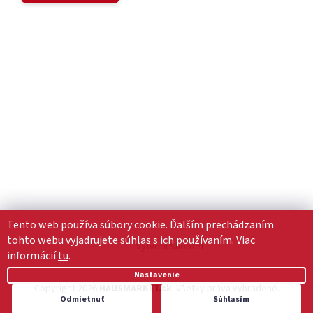
Tento web používa súbory cookie. Ďalším prechádzaním
tohto webu vyjadrujete súhlas s ich používaním. Viac
Vytvoril Shoptet
informácií
tu
.
Nastavenie
Copyright 2026
HAUSMARKET.sk
. Všetky práva vyhradené.
Odmietnuť
Súhlasím