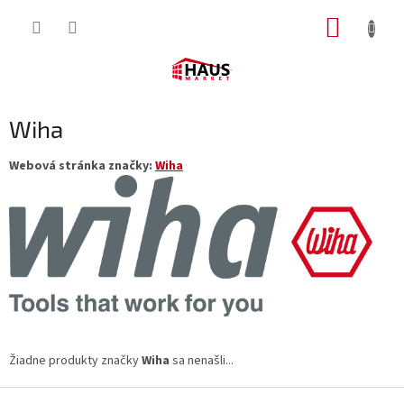
Prejsť
NÁKUP
na
obsah
KOŠÍK
Wiha
Webová stránka značky:
Wiha
Žiadne produkty značky
Wiha
sa nenašli...
Z