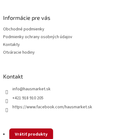
á
p
ä
Informácie pre vás
t
Obchodné podmienky
i
Podmienky ochrany osobných údajov
e
Kontakty
Otváracie hodiny
Kontakt
info
@
hausmarket.sk
+421 918 910 205
https://www.facebook.com/hausmarket.sk
Vrátiť produkty