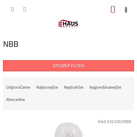
Prejsť
NÁKUP
na
obsah
KOŠÍK
NBB
OTVORIŤ FILTER
R
a
Odporúčame
Najlacnejšie
Najdrahšie
Najpredávanejšie
d
e
Abecedne
n
i
V
e
Kód:
E3132510900
ý
p
p
r