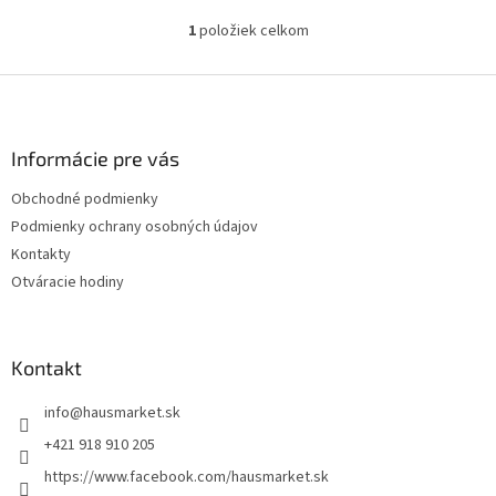
1
položiek celkom
O
v
l
Z
á
á
d
p
a
ä
Informácie pre vás
c
t
i
Obchodné podmienky
i
e
Podmienky ochrany osobných údajov
p
e
r
Kontakty
v
Otváracie hodiny
k
y
v
ý
Kontakt
p
i
info
@
hausmarket.sk
s
u
+421 918 910 205
https://www.facebook.com/hausmarket.sk