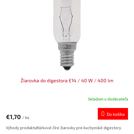
i
o
s
d
p
u
r
k
o
t
d
o
u
v
k
t
o
v
Žiarovka do digestora E14 / 40 W / 400 lm
Skladom u dodávateľa
Do košíka
€1,70
/ ks
Výhody produktuRúrkové číre žiarovky pre kuchynské digestory.