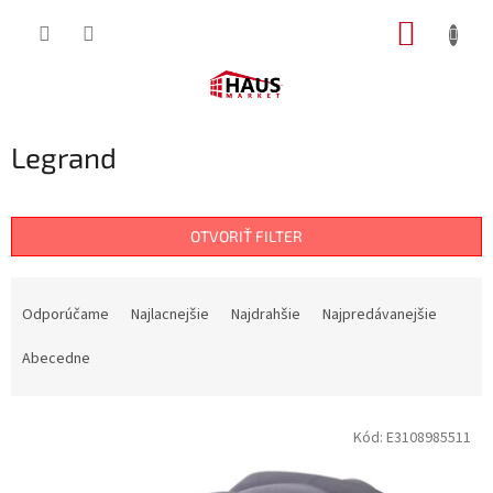
Prejsť
NÁKUP
na
obsah
KOŠÍK
Legrand
OTVORIŤ FILTER
R
a
Odporúčame
Najlacnejšie
Najdrahšie
Najpredávanejšie
d
e
Abecedne
n
i
V
e
Kód:
E3108985511
ý
p
p
r