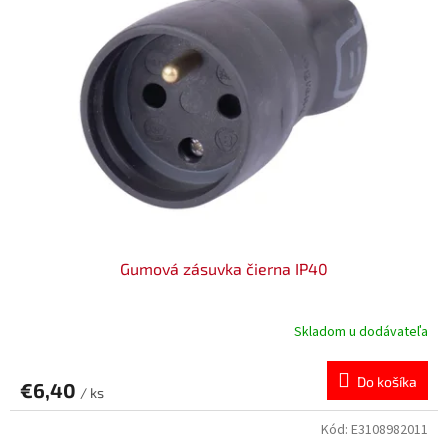
i
o
s
d
p
u
r
k
o
t
d
o
u
v
k
t
o
v
Gumová zásuvka čierna IP40
Skladom u dodávateľa
Do košíka
€6,40
/ ks
Kód:
E3108982011