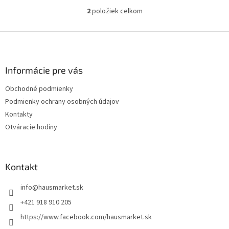
2
položiek celkom
O
v
l
Z
á
á
d
p
a
ä
Informácie pre vás
c
t
i
Obchodné podmienky
i
e
Podmienky ochrany osobných údajov
p
e
r
Kontakty
v
Otváracie hodiny
k
y
v
ý
Kontakt
p
i
info
@
hausmarket.sk
s
u
+421 918 910 205
https://www.facebook.com/hausmarket.sk