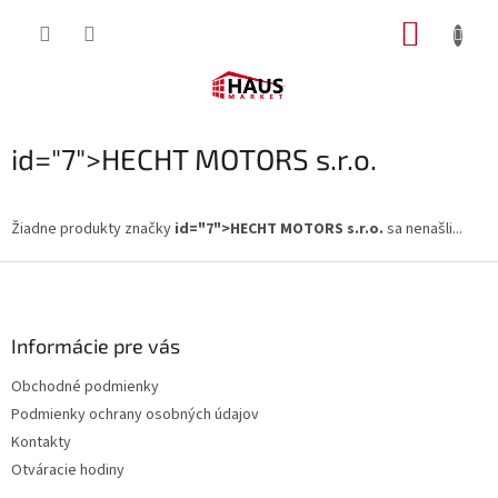
Prejsť
NÁKUP
na
obsah
KOŠÍK
id="7">HECHT MOTORS s.r.o.
Žiadne produkty značky
id="7">HECHT MOTORS s.r.o.
sa nenašli...
Z
á
p
ä
Informácie pre vás
t
Obchodné podmienky
i
Podmienky ochrany osobných údajov
e
Kontakty
Otváracie hodiny