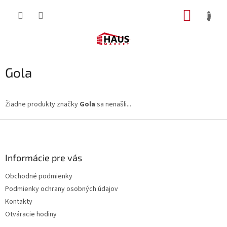
Prejsť
NÁKUP
na
obsah
KOŠÍK
Gola
Žiadne produkty značky
Gola
sa nenašli...
Z
á
p
ä
Informácie pre vás
t
Obchodné podmienky
i
Podmienky ochrany osobných údajov
e
Kontakty
Otváracie hodiny