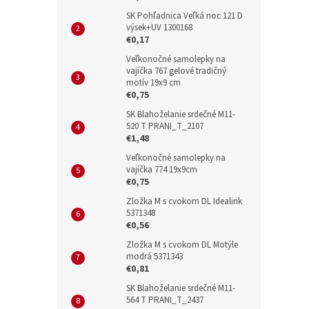
SK Pohľadnica Veľká noc 121 D
výsek+UV 1300168
€0,17
Veľkonočné samolepky na
vajíčka 767 gelové tradičný
motív 19x9 cm
€0,75
SK Blahoželanie srdečné M11-
520 T PRANI_T_2107
€1,48
Veľkonočné samolepky na
vajíčka 774 19x9cm
€0,75
Zložka M s cvokom DL Idealink
5371348
€0,56
Zložka M s cvokom DL Motýle
modrá 5371343
€0,81
SK Blahoželanie srdečné M11-
564 T PRANI_T_2437