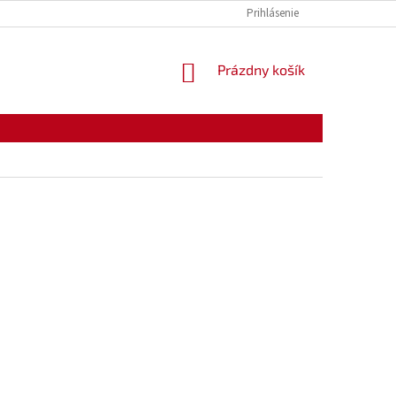
KONTAKTY
OTVÁRACIE HODINY
Prihlásenie
NÁKUPNÝ
Prázdny košík
KOŠÍK