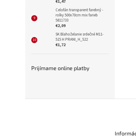
€1,47
Celofán transparent farebný -
rolky 500x70cm mix farieb
5811733
€2,09
SK Blahoželanie srdečné M11-
515 H PRANI_H_522
€1,72
Prijímame online platby
Z
á
p
ä
t
Informác
i