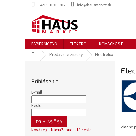
Prejsť
+421 918 910 205
info@hausmarket.sk
na
obsah
PAPIERNÍCTVO
ELEKTRO
DOMÁCNOSŤ
Domov
Predávané značky
Electrolux
B
Elec
o
č
Prihlásenie
n
ý
E-mail
p
a
Heslo
n
e
PRIHLÁSIŤ SA
l
Žiadne 
Nová registrácia
Zabudnuté heslo