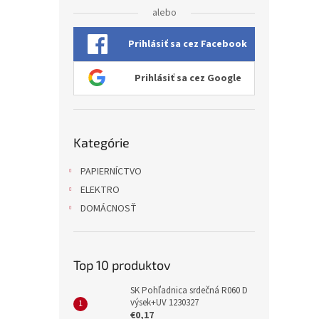
alebo
Prihlásiť sa cez Facebook
Prihlásiť sa cez Google
Preskočiť
Kategórie
kategórie
PAPIERNÍCTVO
ELEKTRO
DOMÁCNOSŤ
Top 10 produktov
SK Pohľadnica srdečná R060 D
výsek+UV 1230327
€0,17