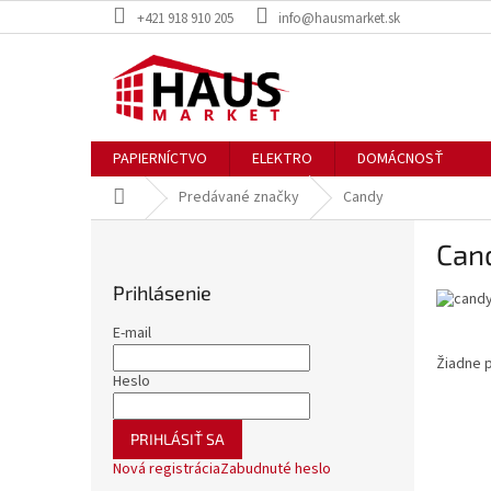
Prejsť
+421 918 910 205
info@hausmarket.sk
na
obsah
PAPIERNÍCTVO
ELEKTRO
DOMÁCNOSŤ
Domov
Predávané značky
Candy
B
Can
o
č
Prihlásenie
n
ý
E-mail
p
Žiadne 
a
Heslo
n
e
PRIHLÁSIŤ SA
l
Nová registrácia
Zabudnuté heslo