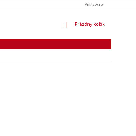
KONTAKTY
OTVÁRACIE HODINY
Prihlásenie
NÁKUPNÝ
Prázdny košík
KOŠÍK