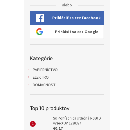
alebo
Prihlásiť sa cez Facebook
Prihlásiť sa cez Google
Preskočiť
Kategórie
kategórie
PAPIERNÍCTVO
ELEKTRO
DOMÁCNOSŤ
Top 10 produktov
SK Pohľadnica srdečná R060 D
výsek+UV 1230327
€0,17