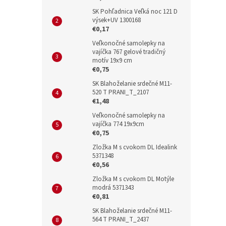
SK Pohľadnica Veľká noc 121 D
výsek+UV 1300168
€0,17
Veľkonočné samolepky na
vajíčka 767 gelové tradičný
motív 19x9 cm
€0,75
SK Blahoželanie srdečné M11-
520 T PRANI_T_2107
€1,48
Veľkonočné samolepky na
vajíčka 774 19x9cm
€0,75
Zložka M s cvokom DL Idealink
5371348
€0,56
Zložka M s cvokom DL Motýle
modrá 5371343
€0,81
SK Blahoželanie srdečné M11-
564 T PRANI_T_2437