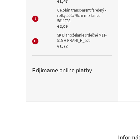
€1,47
Celofán transparent farebný -
rolky 500x70cm mix farieb
5811733
€2,09
SK Blahoželanie srdečné M11-
515 H PRANI_H_522
€1,72
Prijímame online platby
Z
á
p
ä
t
Informác
i