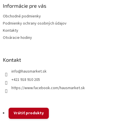
ä
Informácie pre vás
t
Obchodné podmienky
i
Podmienky ochrany osobných údajov
e
Kontakty
Otváracie hodiny
Kontakt
info
@
hausmarket.sk
+421 918 910 205
https://www.facebook.com/hausmarket.sk
Vrátiť produkty