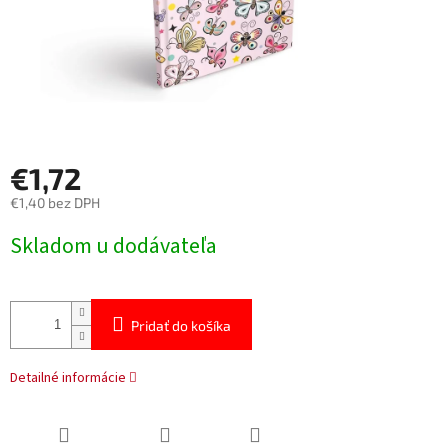
€1,72
€1,40 bez DPH
Jednotková
Skladom u dodávateľa
cena:
Pridať do košíka
Detailné informácie