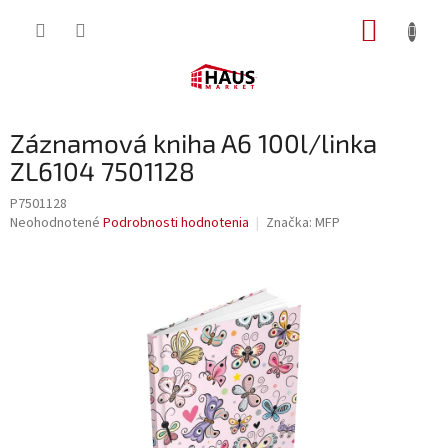
Prejsť
NÁKUP
na
obsah
KOŠÍK
Záznamová kniha A6 100l/linka
ZL6104 7501128
P7501128
Priemerné
Neohodnotené
Podrobnosti hodnotenia
Značka:
MFP
hodnotenie
produktu
je
0,0
z
5
hviezdičiek.