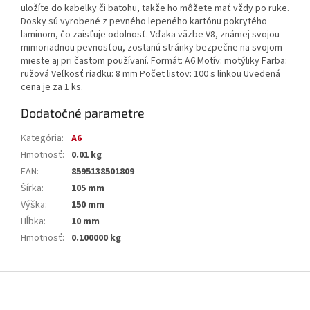
uložíte do kabelky či batohu, takže ho môžete mať vždy po ruke.
Dosky sú vyrobené z pevného lepeného kartónu pokrytého
laminom, čo zaisťuje odolnosť. Vďaka väzbe V8, známej svojou
mimoriadnou pevnosťou, zostanú stránky bezpečne na svojom
mieste aj pri častom používaní. Formát: A6 Motív: motýliky Farba:
ružová Veľkosť riadku: 8 mm Počet listov: 100 s linkou Uvedená
cena je za 1 ks.
Dodatočné parametre
Kategória
:
A6
Hmotnosť
:
0.01 kg
EAN
:
8595138501809
Šírka
:
105 mm
Výška
:
150 mm
Hĺbka
:
10 mm
Hmotnosť
:
0.100000 kg
Z
á
p