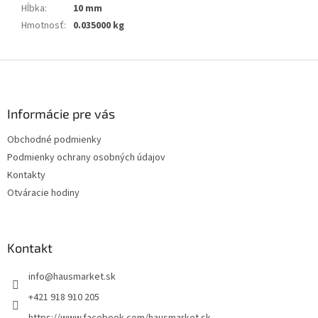
Hĺbka
:
10 mm
Hmotnosť
:
0.035000 kg
Z
á
p
ä
Informácie pre vás
t
Obchodné podmienky
i
Podmienky ochrany osobných údajov
e
Kontakty
Otváracie hodiny
Kontakt
info
@
hausmarket.sk
+421 918 910 205