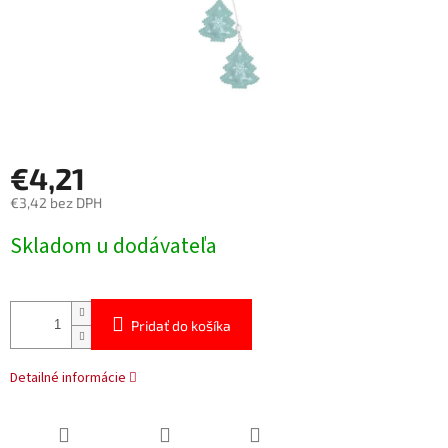
€4,21
€3,42 bez DPH
Jednotková
Skladom u dodávateľa
cena:
Pridať do košíka
Detailné informácie