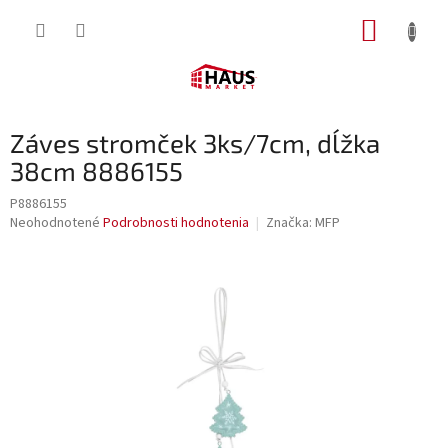
Prejsť
NÁKUP
na
obsah
KOŠÍK
Záves stromček 3ks/7cm, dĺžka
38cm 8886155
P8886155
Priemerné
Neohodnotené
Podrobnosti hodnotenia
Značka:
MFP
hodnotenie
produktu
je
0,0
z
5
hviezdičiek.