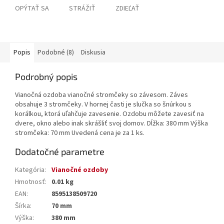
OPÝTAŤ SA
STRÁŽIŤ
ZDIEĽAŤ
Popis
Podobné (8)
Diskusia
Podrobný popis
Vianočná ozdoba vianočné stromčeky so závesom. Záves
obsahuje 3 stromčeky. V hornej časti je slučka so šnúrkou s
korálkou, ktorá uľahčuje zavesenie. Ozdobu môžete zavesiť na
dvere, okno alebo inak skrášliť svoj domov. Dĺžka: 380 mm Výška
stromčeka: 70 mm Uvedená cena je za 1 ks.
Dodatočné parametre
Kategória
:
Vianočné ozdoby
Hmotnosť
:
0.01 kg
EAN
:
8595138509720
Šírka
:
70 mm
Výška
:
380 mm