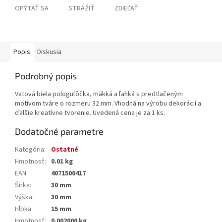
OPÝTAŤ SA
STRÁŽIŤ
ZDIEĽAŤ
Popis
Diskusia
Podrobný popis
Vatová biela pologuľôčka, mäkká a ľahká s predtlačeným
motívom tváre o rozmeru 32 mm. Vhodná na výrobu dekorácií a
ďalšie kreatívne tvorenie. Uvedená cena je za 1 ks.
Dodatočné parametre
Kategória
:
Ostatné
Hmotnosť
:
0.01 kg
EAN
:
4071500417
Šírka
:
30 mm
Výška
:
30 mm
Hĺbka
:
15 mm
Hmotnosť
:
0.002000 kg