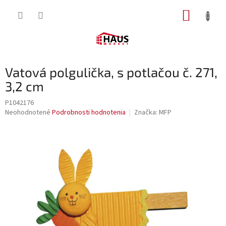
Prejsť
NÁKUP
na
obsah
KOŠÍK
Vatová polgulička, s potlačou č. 271,
3,2 cm
P1042176
Priemerné
Neohodnotené
Podrobnosti hodnotenia
Značka:
MFP
hodnotenie
produktu
je
0,0
z
5
hviezdičiek.