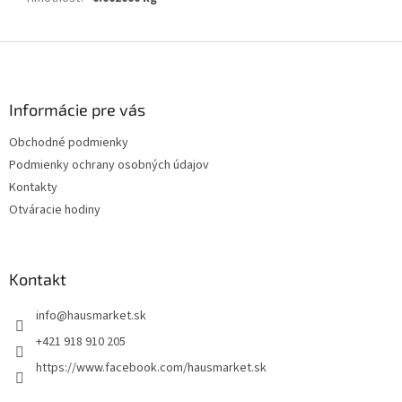
Z
á
p
ä
Informácie pre vás
t
Obchodné podmienky
i
Podmienky ochrany osobných údajov
e
Kontakty
Otváracie hodiny
Kontakt
info
@
hausmarket.sk
+421 918 910 205
https://www.facebook.com/hausmarket.sk