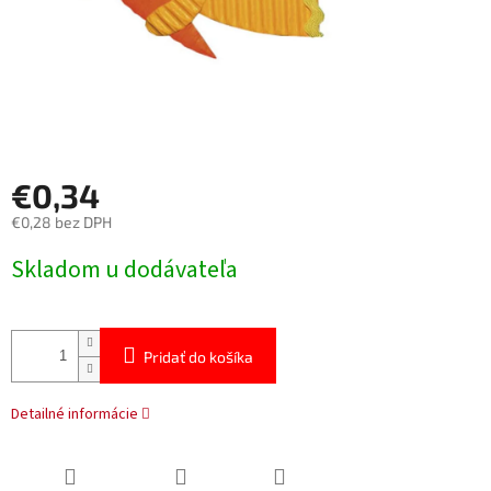
€0,34
€0,28 bez DPH
Jednotková
Skladom u dodávateľa
cena:
Pridať do košíka
Detailné informácie