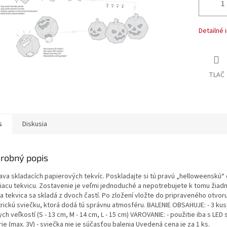
Detailné 
TLAČ
s
Diskusia
robný popis
ava skladacích papierových tekvíc. Poskladajte si tú pravú „helloweenskú“
tiacu tekvicu. Zostavenie je veľmi jednoduché a nepotrebujete k tomu žiadn
a tekvica sa skladá z dvoch častí. Po zložení vložte do pripraveného otvor
trickú sviečku, ktorá dodá tú správnu atmosféru. BALENIE OBSAHUJE: - 3 kus
ch veľkostí (S - 13 cm, M - 14 cm, L - 15 cm) VAROVANIE: - použitie iba s LED
ie (max. 3V) - sviečka nie je súčasťou balenia Uvedená cena je za 1 ks.