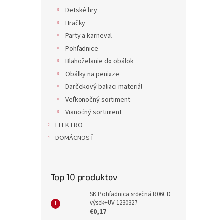
Detské hry
Hračky
Party a karneval
Pohľadnice
Blahoželanie do obálok
Obálky na peniaze
Darčekový baliaci materiál
Veľkonočný sortiment
Vianočný sortiment
ELEKTRO
DOMÁCNOSŤ
Top 10 produktov
SK Pohľadnica srdečná R060 D
výsek+UV 1230327
€0,17