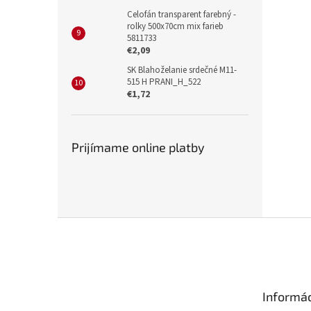
Celofán transparent farebný -
rolky 500x70cm mix farieb
5811733
€2,09
SK Blahoželanie srdečné M11-
515 H PRANI_H_522
€1,72
Prijímame online platby
Z
á
p
ä
t
Informác
i