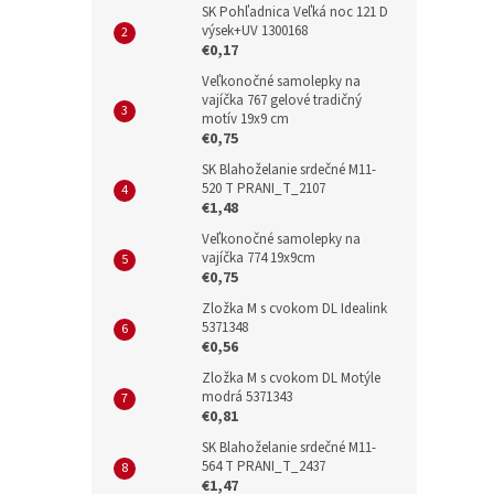
SK Pohľadnica Veľká noc 121 D
výsek+UV 1300168
€0,17
Veľkonočné samolepky na
vajíčka 767 gelové tradičný
motív 19x9 cm
€0,75
SK Blahoželanie srdečné M11-
520 T PRANI_T_2107
€1,48
Veľkonočné samolepky na
vajíčka 774 19x9cm
€0,75
Zložka M s cvokom DL Idealink
5371348
€0,56
Zložka M s cvokom DL Motýle
modrá 5371343
€0,81
SK Blahoželanie srdečné M11-
564 T PRANI_T_2437
€1,47