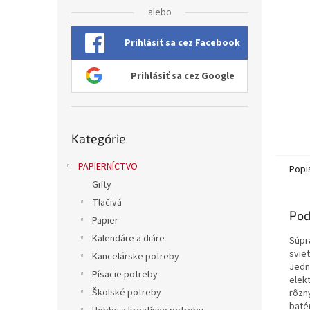
alebo
Prihlásiť sa cez Facebook
Prihlásiť sa cez Google
Preskočiť
Kategórie
kategórie
PAPIERNÍCTVO
Popi
Gifty
Tlačivá
Pod
Papier
Kalendáre a diáre
Súpr
svie
Kancelárske potreby
Jedn
Písacie potreby
elek
Školské potreby
rôzny
batér