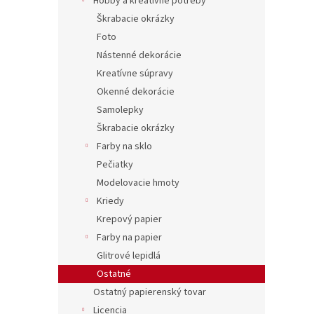
Hobby a kreatívne potreby
Škrabacie okrázky
Foto
Nástenné dekorácie
Kreatívne súpravy
Okenné dekorácie
Samolepky
Škrabacie okrázky
Farby na sklo
Pečiatky
Modelovacie hmoty
Kriedy
Krepový papier
Farby na papier
Glitrové lepidlá
Ostatné
Ostatný papierenský tovar
Licencia