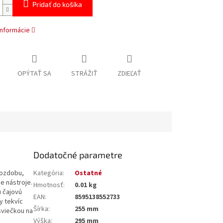
Pridať do košíka
informácie
OPÝTAŤ SA
STRÁŽIŤ
ZDIEĽAŤ
Dodatočné parametre
 ozdobu,
Kategória
:
Ostatné
e nástroje.
Hmotnosť
:
0.01 kg
u čajovú
EAN
:
8595138552733
y tekvíc
Šírka
:
255 mm
 sviečkou na
Výška
:
295 mm