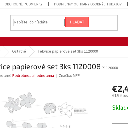
OBCHODNÉ PODMIENKY
PODMIENKY OCHRANY OSOBNÝCH ÚDAJOV
HĽADAŤ
y
Ostatné
Tekvice papierové set 3ks 1120008
ice papierové set 3ks 1120008
P1120008
né
notené
Podrobnosti hodnotenia
Značka:
MFP
nie
€2,
u
€1,99 be
Jednotk
Sklad
cena:
iek.