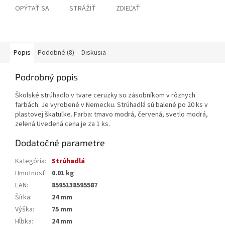
OPÝTAŤ SA
STRÁŽIŤ
ZDIEĽAŤ
Popis
Podobné (8)
Diskusia
Podrobný popis
Školské strúhadlo v tvare ceruzky so zásobníkom v rôznych
farbách. Je vyrobené v Nemecku. Strúhadlá sú balené po 20 ks v
plastovej škatuľke. Farba: tmavo modrá, červená, svetlo modrá,
zelená Uvedená cena je za 1 ks.
Dodatočné parametre
Kategória
:
Strúhadlá
Hmotnosť
:
0.01 kg
EAN
:
8595138595587
Šírka
:
24 mm
Výška
:
75 mm
Hĺbka
:
24 mm