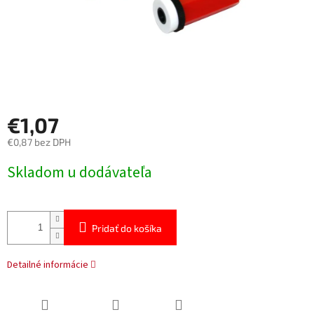
€1,07
€0,87 bez DPH
Jednotková
Skladom u dodávateľa
cena:
Pridať do košíka
Detailné informácie