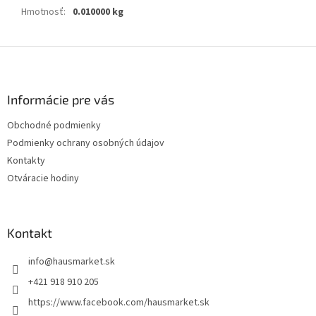
Hmotnosť
:
0.010000 kg
Z
á
p
ä
Informácie pre vás
t
Obchodné podmienky
i
Podmienky ochrany osobných údajov
e
Kontakty
Otváracie hodiny
Kontakt
info
@
hausmarket.sk
+421 918 910 205
https://www.facebook.com/hausmarket.sk