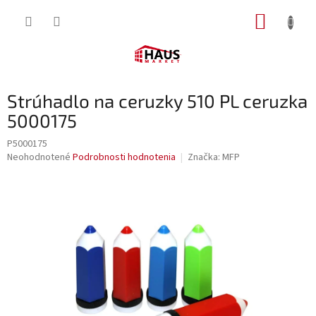
Prejsť
NÁKUP
na
obsah
KOŠÍK
Strúhadlo na ceruzky 510 PL ceruzka
5000175
P5000175
Priemerné
Neohodnotené
Podrobnosti hodnotenia
Značka:
MFP
hodnotenie
produktu
je
0,0
z
5
hviezdičiek.