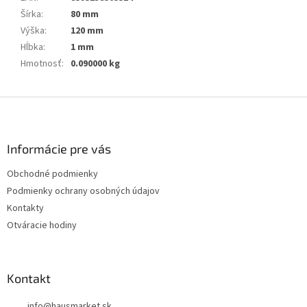
Šírka
:
80 mm
Výška
:
120 mm
Hĺbka
:
1 mm
Hmotnosť
:
0.090000 kg
Z
á
p
ä
Informácie pre vás
t
Obchodné podmienky
i
Podmienky ochrany osobných údajov
e
Kontakty
Otváracie hodiny
Kontakt
info
@
hausmarket.sk