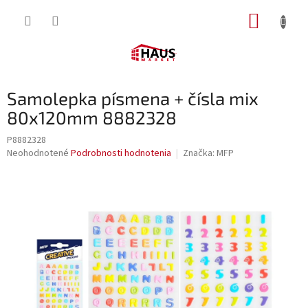
Prejsť
NÁKUP
na
obsah
KOŠÍK
Samolepka písmena + čísla mix
80x120mm 8882328
P8882328
Priemerné
Neohodnotené
Podrobnosti hodnotenia
Značka:
MFP
hodnotenie
produktu
je
0,0
z
5
hviezdičiek.