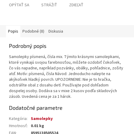
OPÝTAŤ SA
STRÁŽIŤ
ZDIEĽAŤ
Popis
Podobné (8)
Diskusia
Podrobný popis
Samolepky písmená, čísla mix. Týmito krásnymi samolepkami,
ktoré vynikajú svojou farebnosťou, môžete ozdobiť čokoľvek,
čo vás napadne, napríklad pozvánky, obálky, pohľadnice, zošity
atď. Motív: písmená, čísla Návod: Jednoducho nalepte na
akýkoľvek hladký povrch. UPOZORNENIE: Nie je to hračka,
odstráňte obal z dosahu detí. Používajte pod dohľadom
dospelej osoby. Dodáva sa v mixe 2 kusov podľa skladových
zásob. Uvedená cena je za 1 hárok.
Dodatočné parametre
Kategória
:
Samolepky
Hmotnosť
:
0.01 kg
EAN
:
8595138505524