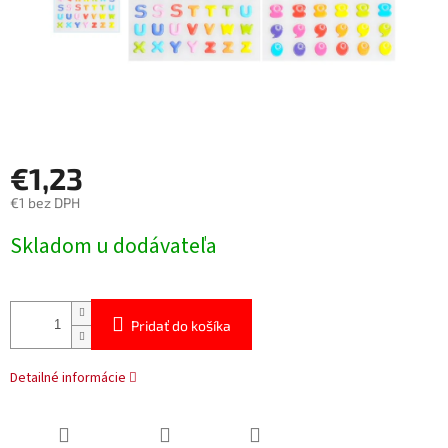
€1,23
€1 bez DPH
Jednotková
Skladom u dodávateľa
cena:
Pridať do košíka
Detailné informácie