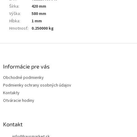
Šírka
:
420 mm
Výška
:
580 mm
Hĺbka
:
1 mm
Hmotnosť
:
0.250000 kg
Z
á
p
ä
Informácie pre vás
t
Obchodné podmienky
i
Podmienky ochrany osobných údajov
e
Kontakty
Otváracie hodiny
Kontakt
info
@
hausmarket.sk