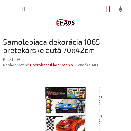
Prejsť
NÁKUP
na
obsah
KOŠÍK
Samolepiaca dekorácia 1065
pretekárske autá 70x42cm
P1031209
Priemerné
Neohodnotené
Podrobnosti hodnotenia
Značka:
MFP
hodnotenie
produktu
je
0,0
z
5
hviezdičiek.