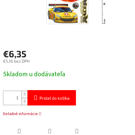
€6,35
€5,16 bez DPH
Jednotková
Skladom u dodávateľa
cena:
Pridať do košíka
Detailné informácie