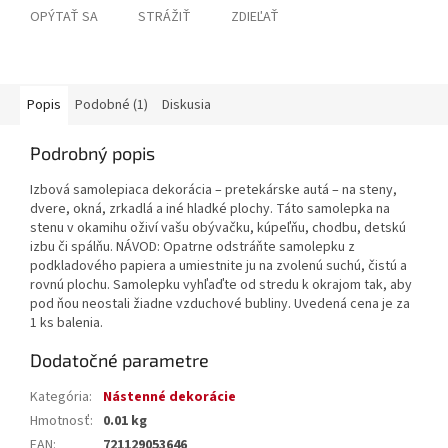
OPÝTAŤ SA
STRÁŽIŤ
ZDIEĽAŤ
Popis
Podobné (1)
Diskusia
Podrobný popis
Izbová samolepiaca dekorácia – pretekárske autá – na steny,
dvere, okná, zrkadlá a iné hladké plochy. Táto samolepka na
stenu v okamihu oživí vašu obývačku, kúpeľňu, chodbu, detskú
izbu či spálňu. NÁVOD: Opatrne odstráňte samolepku z
podkladového papiera a umiestnite ju na zvolenú suchú, čistú a
rovnú plochu. Samolepku vyhľaďte od stredu k okrajom tak, aby
pod ňou neostali žiadne vzduchové bubliny. Uvedená cena je za
1 ks balenia.
Dodatočné parametre
Kategória
:
Nástenné dekorácie
Hmotnosť
:
0.01 kg
EAN
:
721129053646