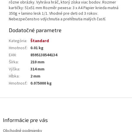
rôzne obrázky. Vyhráva hráč, ktorý získa viac bodov. Rozmer
kartičky: 51x51 mm Rozměr pexesa: 3 x A4 Papier krieda matná
350g + lamino lesk 1/1. Vhodné pre deti od 3 rokov.
Nebezpečenstvo vdýchnutia a prehĺtnutia malých častí.
Dodatočné parametre
Kategória
:
Štandard
Hmotnosť
:
0.01 kg
EAN
:
8595138544134
Šírka
:
210 mm
Výška
:
314 mm
Hĺbka
:
2 mm
Hmotnosť
:
0.075000 kg
Z
á
p
ä
Informácie pre vás
t
Obchodné podmienky