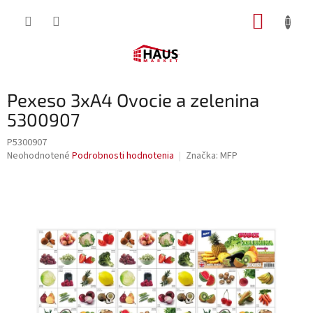
Prejsť
NÁKUP
na
obsah
KOŠÍK
Pexeso 3xA4 Ovocie a zelenina
5300907
P5300907
Priemerné
Neohodnotené
Podrobnosti hodnotenia
Značka:
MFP
hodnotenie
produktu
je
0,0
z
5
hviezdičiek.