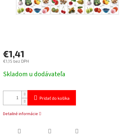
€1,41
€1,15 bez DPH
Jednotková
Skladom u dodávateľa
cena:
Pridať do košíka
Detailné informácie