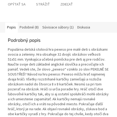
OPÝTAŤ SA
STRÁŽIŤ
ZDIEĽAŤ
Popis
Podobné (8)
Súvisiace súbory (1)
Diskusia
Podrobný popis
Populárna detská stolová hra pexeso pre malé deti s obrázkami
ovocia a zeleniny. Hra obsahuje 32 dvojíc obrázkov veľkosti
51x51 mm. Vynikajúca učebná pomôcka pre deti aj pre rodičov.
Naučte svoje deti základné anglické slovíčka a precvičujte ich
pamäť. Vedeli ste, že slovo „pexeso“ vzniklo zo slov PEKELNĚ SE
SOUSTŘEĎ? Návod na hru pexeso: Pexeso môžu hrať najmenej
dvaja hráči. Všetky rozstrihané kartičky zamiešajú a rozložia
obrázkom nadol do štvorca 8 x 8 kartičiek. Nesmú sa pri tom
pozerať na obrázok. Hráči si určia poradie hry. Hráč otočí dve
ľubovoľné kartičky tak, aby si aj ostatní spoluhráči mohli obrázky
a ich umiestenie zapamätať. Ak kartičky nemajú rovnaké
obrázky, otočí ich a vráti na pôvodné miesto. Pokračuje ďalší
hráč, ktorý je na rade. Ak objaví rovnaké obrázky, získava bod a
obe kartičky vyradí z hry. Pokračuje do tej chvíle, kedy otočí dva