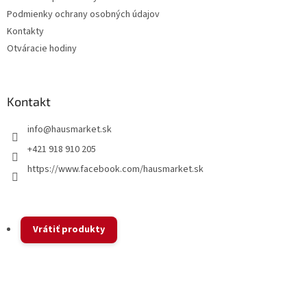
i
Podmienky ochrany osobných údajov
e
Kontakty
Otváracie hodiny
Kontakt
info
@
hausmarket.sk
+421 918 910 205
https://www.facebook.com/hausmarket.sk
Vrátiť produkty