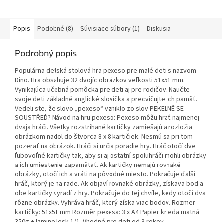
Popis
Podobné (8)
Súvisiace súbory (1)
Diskusia
Podrobný popis
Populárna detská stolová hra pexeso pre malé deti s nazvom
Dino. Hra obsahuje 32 dvojíc obrázkov veľkosti 51x51 mm.
Vynikajúca učebná pomôcka pre deti aj pre rodičov. Naučte
svoje deti základné anglické slovíčka a precvičujte ich pamäť.
Vedeli ste, že slovo „pexeso“ vzniklo zo slov PEKELNĚ SE
SOUSTŘEĎ? Návod na hru pexeso: Pexeso môžu hrať najmenej
dvaja hráči. Všetky rozstrihané kartičky zamiešajú a rozložia
obrázkom nadol do štvorca 8 x 8 kartičiek. Nesmú sa pri tom
pozerať na obrázok. Hráči si určia poradie hry. Hráč otočí dve
ľubovoľné kartičky tak, aby si aj ostatní spoluhráči mohli obrázky
a ich umiestenie zapamätať. Ak kartičky nemajú rovnaké
obrázky, otočí ich a vráti na pôvodné miesto. Pokračuje ďalší
hráč, ktorý je na rade. Ak objaví rovnaké obrázky, získava bod a
obe kartičky vyradí z hry. Pokračuje do tej chvíle, kedy otočí dva
rôzne obrázky. Vyhráva hráč, ktorý získa viac bodov. Rozmer
kartičky: 51x51 mm Rozměr pexesa: 3 x A4 Papier krieda matná
350g + lamino lesk 1/1. Vhodné pre deti od 3 rokov.