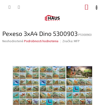
Prejsť
NÁKUP
na
obsah
KOŠÍK
Pexeso 3xA4 Dino 5300903
P5300903
Priemerné
Neohodnotené
Podrobnosti hodnotenia
Značka:
MFP
hodnotenie
produktu
je
0,0
z
5
hviezdičiek.