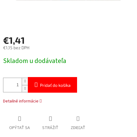
€1,41
€1,15 bez DPH
Jednotková
Skladom u dodávateľa
cena:
Pridať do košíka
Detailné informácie
OPÝTAŤ SA
STRÁŽIŤ
ZDIEĽAŤ