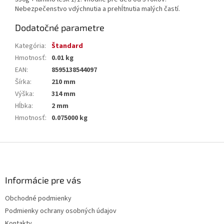
Nebezpečenstvo vdýchnutia a prehĺtnutia malých častí.
Dodatočné parametre
Kategória
:
Štandard
Hmotnosť
:
0.01 kg
EAN
:
8595138544097
Šírka
:
210 mm
Výška
:
314 mm
Hĺbka
:
2 mm
Hmotnosť
:
0.075000 kg
Z
á
p
ä
Informácie pre vás
t
Obchodné podmienky
i
Podmienky ochrany osobných údajov
e
Kontakty