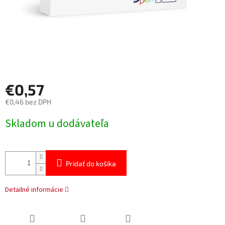
€0,57
€0,46 bez DPH
Jednotková
Skladom u dodávateľa
cena:
Pridať do košíka
Detailné informácie