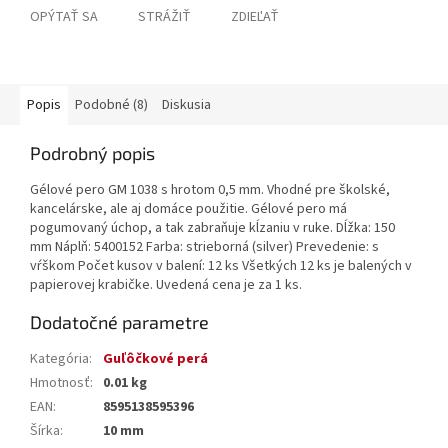
OPÝTAŤ SA
STRÁŽIŤ
ZDIEĽAŤ
Popis
Podobné (8)
Diskusia
Podrobný popis
Gélové pero GM 1038 s hrotom 0,5 mm. Vhodné pre školské,
kancelárske, ale aj domáce použitie. Gélové pero má
pogumovaný úchop, a tak zabraňuje kĺzaniu v ruke. Dĺžka: 150
mm Náplň: 5400152 Farba: strieborná (silver) Prevedenie: s
vŕškom Počet kusov v balení: 12 ks Všetkých 12 ks je balených v
papierovej krabičke. Uvedená cena je za 1 ks.
Dodatočné parametre
Kategória
:
Guľôčkové perá
Hmotnosť
:
0.01 kg
EAN
:
8595138595396
Šírka
:
10 mm