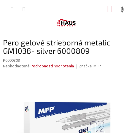
Prejsť
NÁKUP
na
obsah
KOŠÍK
Pero gelové strieborná metalic
GM1038- silver 6000809
P6000809
Priemerné
Neohodnotené
Podrobnosti hodnotenia
Značka:
MFP
hodnotenie
produktu
je
0,0
z
5
hviezdičiek.