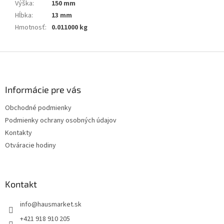
Výška
:
150 mm
Hĺbka
:
13 mm
Hmotnosť
:
0.011000 kg
Z
á
p
ä
Informácie pre vás
t
Obchodné podmienky
i
Podmienky ochrany osobných údajov
e
Kontakty
Otváracie hodiny
Kontakt
info
@
hausmarket.sk
+421 918 910 205