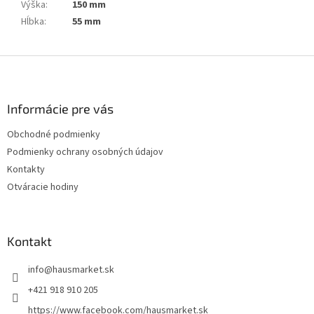
Výška
:
150 mm
Hĺbka
:
55 mm
Z
á
p
ä
Informácie pre vás
t
Obchodné podmienky
i
Podmienky ochrany osobných údajov
e
Kontakty
Otváracie hodiny
Kontakt
info
@
hausmarket.sk
+421 918 910 205
https://www.facebook.com/hausmarket.sk