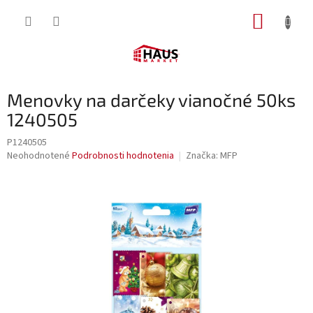
Prejsť
NÁKUP
na
obsah
KOŠÍK
Menovky na darčeky vianočné 50ks
1240505
P1240505
Priemerné
Neohodnotené
Podrobnosti hodnotenia
Značka:
MFP
hodnotenie
produktu
je
0,0
z
5
hviezdičiek.