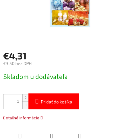
€4,31
€3,50 bez DPH
Jednotková
Skladom u dodávateľa
cena:
Pridať do košíka
Detailné informácie