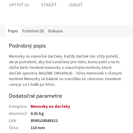
OPÝTAŤ SA
STRÁŽIŤ
ZDIEĽAŤ
Popis
Podobné (6)
Diskusia
Podrobný popis
Menovky na vianočné darčeky. Každý darček nás vždy poteší,
ale je potrebné, aby bol označený pre toho, komu patrí a na to
slúžia tieto farebné menovky a vianočnými motívmi, ktoré
darček spestria. BALENIE OBSAHUJE: - 50 ks menoviek s rôznymi
motívmi Menovky sú balené vo vrecúšku so závesom. Uvedená
cena je za 1 balík po 50 ks.
Dodatočné parametre
Kategória
:
Menovky na darčeky
Hmotnosť
:
0.01 kg
EAN
:
8595138580132
Šírka
:
110 mm