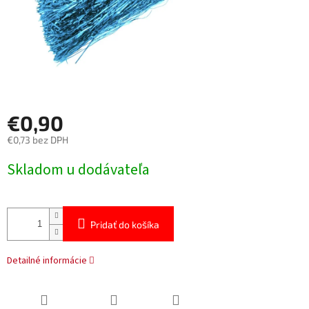
€0,90
€0,73 bez DPH
Jednotková
Skladom u dodávateľa
cena:
Pridať do košíka
Detailné informácie