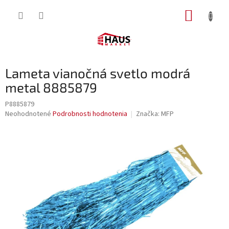
Prejsť
NÁKUP
na
obsah
KOŠÍK
Lameta vianočná svetlo modrá
metal 8885879
P8885879
Priemerné
Neohodnotené
Podrobnosti hodnotenia
Značka:
MFP
hodnotenie
produktu
je
0,0
z
5
hviezdičiek.