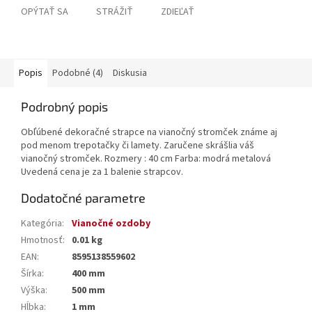
OPÝTAŤ SA
STRÁŽIŤ
ZDIEĽAŤ
Popis
Podobné (4)
Diskusia
Podrobný popis
Obľúbené dekoračné strapce na vianočný stromček známe aj
pod menom trepotačky či lamety. Zaručene skrášlia váš
vianočný stromček. Rozmery : 40 cm Farba: modrá metalová
Uvedená cena je za 1 balenie strapcov.
Dodatočné parametre
Kategória
:
Vianočné ozdoby
Hmotnosť
:
0.01 kg
EAN
:
8595138559602
Šírka
:
400 mm
Výška
:
500 mm
Hĺbka
:
1 mm