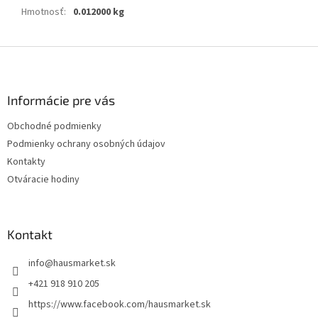
Hmotnosť
:
0.012000 kg
Z
á
p
ä
Informácie pre vás
t
Obchodné podmienky
i
Podmienky ochrany osobných údajov
e
Kontakty
Otváracie hodiny
Kontakt
info
@
hausmarket.sk
+421 918 910 205
https://www.facebook.com/hausmarket.sk