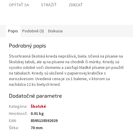
OPÝTAŤ SA
STRÁŽIŤ
ZDIEĽAŤ
Popis
Podobné (3)
Diskusia
Podrobný popis
Štvorhranná školská krieda neprášivá, biela. Učená na písanie na
školskej tabuli, ale aj na písanie na chodník či múriky. Kriedy sú
vysoko odolné voči zlomeniu a zaisťujú hladké písanie pri použití
na tabuliach. Kriedy sú uložené v papierovej krabičke s
eurozávesom. Uvedená cena je za 1 balenie, v ktorom sa
nachádza 12 ks bielych kried.
Dodatočné parametre
Kategória
:
Školské
Hmotnosť
:
0.01 kg
EAN
:
8595138592029
Šírka
:
70 mm