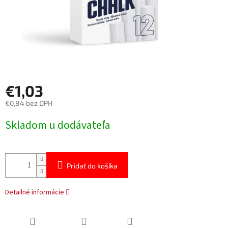
€1,03
€0,84 bez DPH
Jednotková
Skladom u dodávateľa
cena:
Pridať do košíka
Detailné informácie