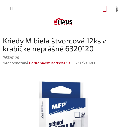
Prejsť
NÁKUP
na
obsah
KOŠÍK
Kriedy M biela štvorcová 12ks v
krabičke neprášné 6320120
P6320120
Priemerné
Neohodnotené
Podrobnosti hodnotenia
Značka:
MFP
hodnotenie
produktu
je
0,0
z
5
hviezdičiek.