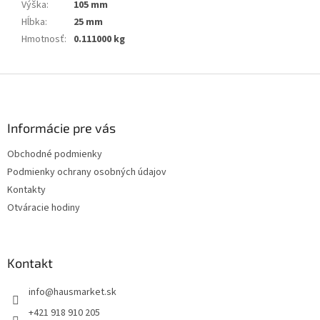
Výška
:
105 mm
Hĺbka
:
25 mm
Hmotnosť
:
0.111000 kg
Z
á
p
ä
Informácie pre vás
t
Obchodné podmienky
i
Podmienky ochrany osobných údajov
e
Kontakty
Otváracie hodiny
Kontakt
info
@
hausmarket.sk
+421 918 910 205