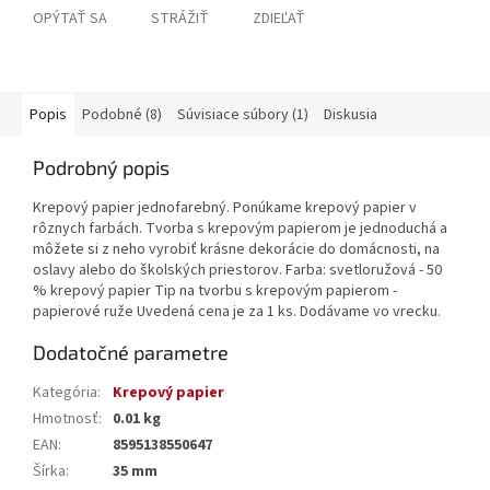
OPÝTAŤ SA
STRÁŽIŤ
ZDIEĽAŤ
Popis
Podobné (8)
Súvisiace súbory (1)
Diskusia
Podrobný popis
Krepový papier jednofarebný. Ponúkame krepový papier v
rôznych farbách. Tvorba s krepovým papierom je jednoduchá a
môžete si z neho vyrobiť krásne dekorácie do domácnosti, na
oslavy alebo do školských priestorov. Farba: svetloružová - 50
% krepový papier Tip na tvorbu s krepovým papierom -
papierové ruže Uvedená cena je za 1 ks. Dodávame vo vrecku.
Dodatočné parametre
Kategória
:
Krepový papier
Hmotnosť
:
0.01 kg
EAN
:
8595138550647
Šírka
:
35 mm