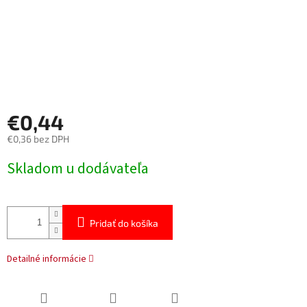
€0,44
€0,36 bez DPH
Jednotková
Skladom u dodávateľa
cena:
Pridať do košíka
Detailné informácie