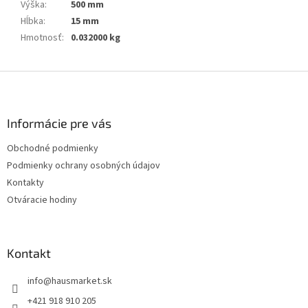
Výška
:
500 mm
Hĺbka
:
15 mm
Hmotnosť
:
0.032000 kg
Z
á
p
ä
Informácie pre vás
t
Obchodné podmienky
i
Podmienky ochrany osobných údajov
e
Kontakty
Otváracie hodiny
Kontakt
info
@
hausmarket.sk
+421 918 910 205