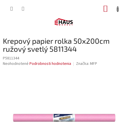
Prejsť
NÁKUP
na
obsah
KOŠÍK
Krepový papier rolka 50x200cm
ružový svetlý 5811344
P5811344
Priemerné
Neohodnotené
Podrobnosti hodnotenia
Značka:
MFP
hodnotenie
produktu
je
0,0
z
5
hviezdičiek.