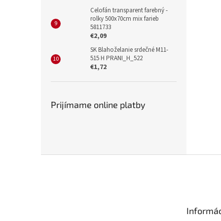
Celofán transparent farebný -
rolky 500x70cm mix farieb
5811733
€2,09
SK Blahoželanie srdečné M11-
515 H PRANI_H_522
€1,72
Prijímame online platby
Z
á
p
ä
t
Informác
i