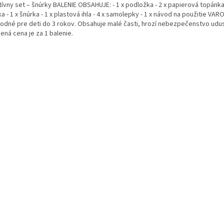
ívny set – šnúrky BALENIE OBSAHUJE: - 1 x podložka - 2 x papierová topánka 
a - 1 x šnúrka - 1 x plastová ihla - 4 x samolepky - 1 x návod na použitie VAR
odné pre deti do 3 rokov. Obsahuje malé časti, hrozí nebezpečenstvo udus
ená cena je za 1 balenie.