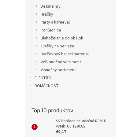
Detské hry
Hračky
Party a karneval
Pohľadnice
Blahoželanie do obálok
Obálky na peniaze
Darčekový baliaci materiál
Veľkonočný sortiment
Vianočný sortiment
ELEKTRO
DOMÁCNOSŤ
Top 10 produktov
SK Pohľadnica srdečná R060 D
výsek+UV 1230327
€0,17