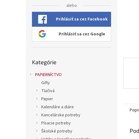
alebo
Prihlásiť sa cez Facebook
Prihlásiť sa cez Google
Preskočiť
Kategórie
kategórie
PAPIERNÍCTVO
Gifty
Tlačivá
Papier
Kalendáre a diáre
Popi
Kancelárske potreby
Písacie potreby
Pod
Školské potreby