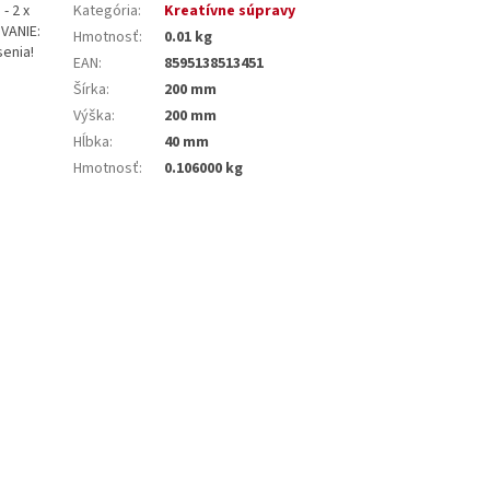
- 2 x
Kategória
:
Kreatívne súpravy
OVANIE:
Hmotnosť
:
0.01 kg
enia!
EAN
:
8595138513451
Šírka
:
200 mm
Výška
:
200 mm
Hĺbka
:
40 mm
Hmotnosť
:
0.106000 kg