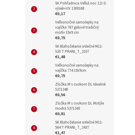
SK Pohľadnica Veľká noc 121 D
výsek+UV 1300168
€0,17
Veľkonočné samolepky na
vajíčka 767 gelové tradičný
motív 19x9 cm
€0,75
SK Blahoželanie srdečné M11-
520 T PRANI_T_2107
€1,48
Veľkonočné samolepky na
vajíčka 774 19x9cm
€0,75
Zložka M s cvokom DL Idealink
5371348
€0,56
Zložka M s cvokom DL Motýle
modrá 5371343
€0,81
SK Blahoželanie srdečné M11-
564 T PRANI_T_2437
€1,47