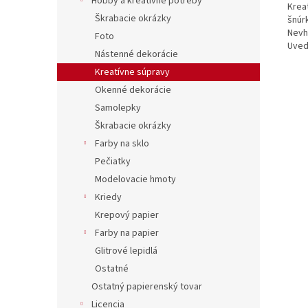
Hobby a kreatívne potreby
Kreat
Škrabacie okrázky
šnúrk
Nevh
Foto
Uved
Nástenné dekorácie
Kreatívne súpravy
Okenné dekorácie
Samolepky
Škrabacie okrázky
Farby na sklo
Pečiatky
Modelovacie hmoty
Kriedy
Krepový papier
Farby na papier
Glitrové lepidlá
Ostatné
Ostatný papierenský tovar
Licencia