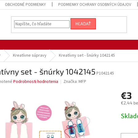
OBCHODNÉ PODMIENKY
PODMIENKY OCHRANY OSOBNÝCH ÚDAJOV
HĽADAŤ
y
Kreatívne súpravy
Kreatívny set - šnúrky 1042145
tívny set - šnúrky 1042145
P1042145
né
notené
Podrobnosti hodnotenia
Značka:
MFP
nie
€3
u
€2,44 b
Jednotk
Sklad
cena:
iek.