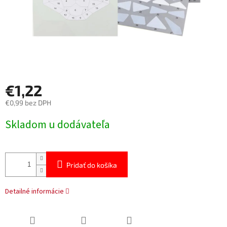
€1,22
€0,99 bez DPH
Jednotková
Skladom u dodávateľa
cena:
Pridať do košíka
Detailné informácie