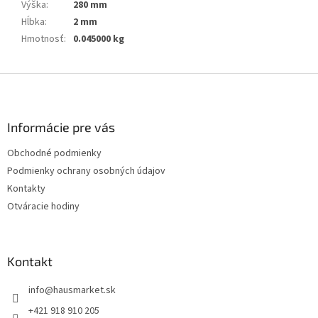
Výška
:
280 mm
Hĺbka
:
2 mm
Hmotnosť
:
0.045000 kg
Z
á
p
ä
Informácie pre vás
t
Obchodné podmienky
i
Podmienky ochrany osobných údajov
e
Kontakty
Otváracie hodiny
Kontakt
info
@
hausmarket.sk
+421 918 910 205