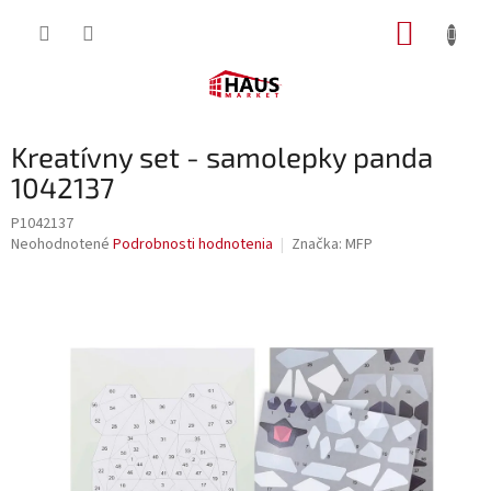
Prejsť
NÁKUP
na
obsah
KOŠÍK
Kreatívny set - samolepky panda
1042137
P1042137
Priemerné
Neohodnotené
Podrobnosti hodnotenia
Značka:
MFP
hodnotenie
produktu
je
0,0
z
5
hviezdičiek.