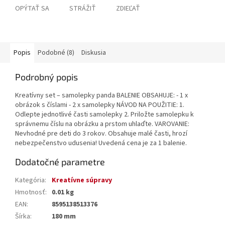
OPÝTAŤ SA
STRÁŽIŤ
ZDIEĽAŤ
Popis
Podobné (8)
Diskusia
Podrobný popis
Kreatívny set – samolepky panda BALENIE OBSAHUJE: - 1 x
obrázok s číslami - 2 x samolepky NÁVOD NA POUŽITIE: 1.
Odlepte jednotlivé časti samolepky 2. Priložte samolepku k
správnemu číslu na obrázku a prstom uhlaďte. VAROVANIE:
Nevhodné pre deti do 3 rokov. Obsahuje malé časti, hrozí
nebezpečenstvo udusenia! Uvedená cena je za 1 balenie.
Dodatočné parametre
Kategória
:
Kreatívne súpravy
Hmotnosť
:
0.01 kg
EAN
:
8595138513376
Šírka
:
180 mm