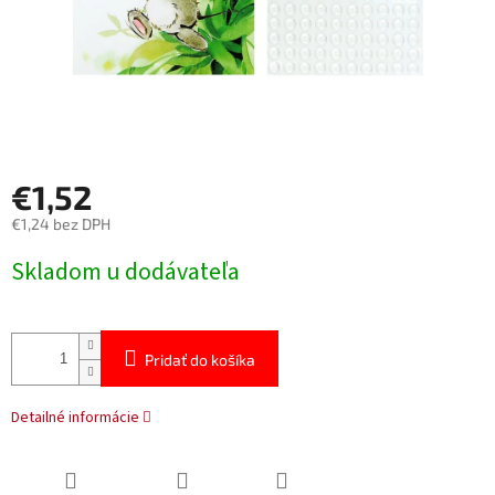
€1,52
€1,24 bez DPH
Jednotková
Skladom u dodávateľa
cena:
Pridať do košíka
Detailné informácie