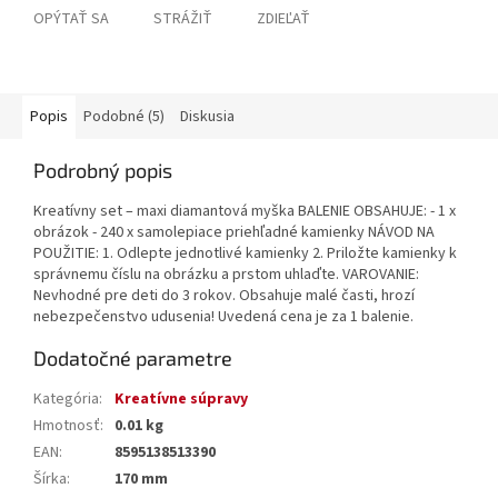
OPÝTAŤ SA
STRÁŽIŤ
ZDIEĽAŤ
Popis
Podobné (5)
Diskusia
Podrobný popis
Kreatívny set – maxi diamantová myška BALENIE OBSAHUJE: - 1 x
obrázok - 240 x samolepiace priehľadné kamienky NÁVOD NA
POUŽITIE: 1. Odlepte jednotlivé kamienky 2. Priložte kamienky k
správnemu číslu na obrázku a prstom uhlaďte. VAROVANIE:
Nevhodné pre deti do 3 rokov. Obsahuje malé časti, hrozí
nebezpečenstvo udusenia! Uvedená cena je za 1 balenie.
Dodatočné parametre
Kategória
:
Kreatívne súpravy
Hmotnosť
:
0.01 kg
EAN
:
8595138513390
Šírka
:
170 mm