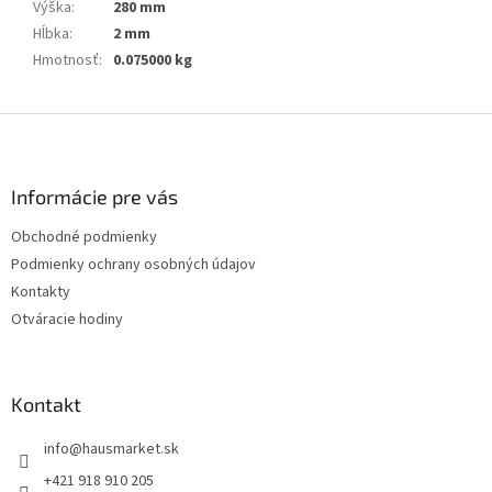
Výška
:
280 mm
Hĺbka
:
2 mm
Hmotnosť
:
0.075000 kg
Z
á
p
ä
Informácie pre vás
t
Obchodné podmienky
i
Podmienky ochrany osobných údajov
e
Kontakty
Otváracie hodiny
Kontakt
info
@
hausmarket.sk
+421 918 910 205