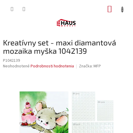
Prejsť
NÁKUP
na
obsah
KOŠÍK
Kreatívny set - maxi diamantová
mozaika myška 1042139
P1042139
Priemerné
Neohodnotené
Podrobnosti hodnotenia
Značka:
MFP
hodnotenie
produktu
je
0,0
z
5
hviezdičiek.