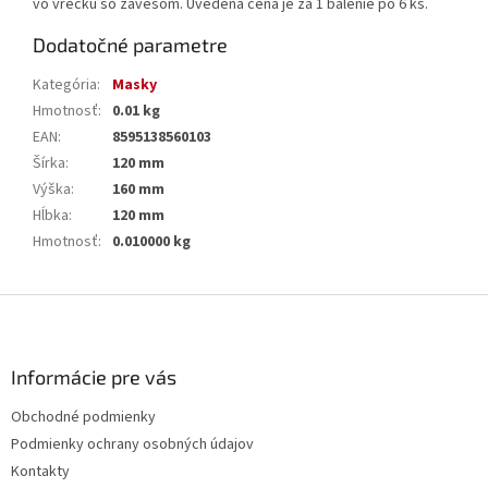
vo vrecku so závesom. Uvedená cena je za 1 balenie po 6 ks.
Dodatočné parametre
Kategória
:
Masky
Hmotnosť
:
0.01 kg
EAN
:
8595138560103
Šírka
:
120 mm
Výška
:
160 mm
Hĺbka
:
120 mm
Hmotnosť
:
0.010000 kg
Z
á
p
ä
Informácie pre vás
t
Obchodné podmienky
i
Podmienky ochrany osobných údajov
e
Kontakty