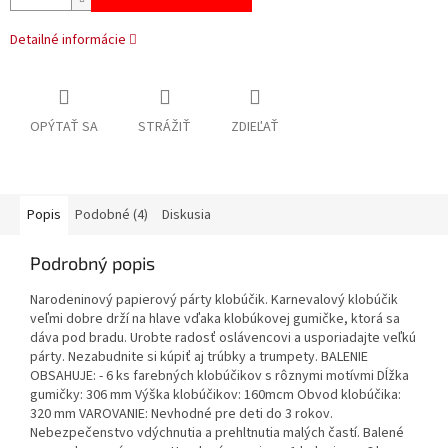
Detailné informácie
OPÝTAŤ SA
STRÁŽIŤ
ZDIEĽAŤ
Popis
Podobné (4)
Diskusia
Podrobný popis
Narodeninový papierový párty klobúčik. Karnevalový klobúčik
veľmi dobre drží na hlave vďaka klobúkovej gumičke, ktorá sa
dáva pod bradu. Urobte radosť oslávencovi a usporiadajte veľkú
párty. Nezabudnite si kúpiť aj trúbky a trumpety. BALENIE
OBSAHUJE: - 6 ks farebných klobúčikov s rôznymi motívmi Dĺžka
gumičky: 306 mm Výška klobúčikov: 160mcm Obvod klobúčika:
320 mm VAROVANIE: Nevhodné pre deti do 3 rokov.
Nebezpečenstvo vdýchnutia a prehltnutia malých častí. Balené