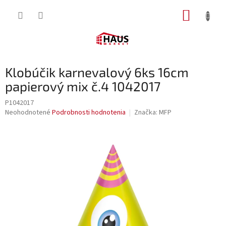
Prejsť
NÁKUP
na
obsah
KOŠÍK
Klobúčik karnevalový 6ks 16cm
papierový mix č.4 1042017
P1042017
Priemerné
Neohodnotené
Podrobnosti hodnotenia
Značka:
MFP
hodnotenie
produktu
je
0,0
z
5
hviezdičiek.