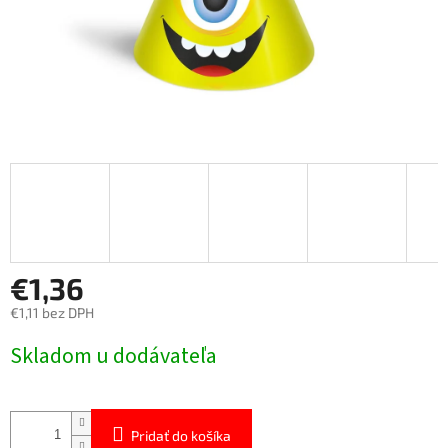
€1,36
€1,11 bez DPH
Jednotková
Skladom u dodávateľa
cena:
Pridať do košíka