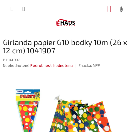
Prejsť
NÁKUP
na
obsah
KOŠÍK
Girlanda papier G10 bodky 10m (26 x
12 cm) 1041907
P1041907
Priemerné
Neohodnotené
Podrobnosti hodnotenia
Značka:
MFP
hodnotenie
produktu
je
0,0
z
5
hviezdičiek.