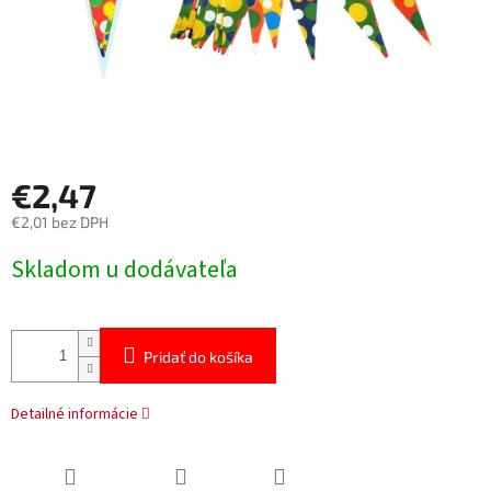
€2,47
€2,01 bez DPH
Jednotková
Skladom u dodávateľa
cena:
Pridať do košíka
Detailné informácie