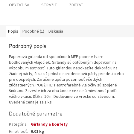
OPÝTAŤ SA
STRÁŽIŤ
ZDIEĽAŤ
Popis
Podobné (1)
Diskusia
Podrobný popis
Papierová girlanda od spoločnosti MFP paper v tvare
bodkovaných vlajočiek. Girlandy sú obľúbeným doplnkom na
výzdobu miestností. Tuto girlandou nepokazíte dekoráciu na
žiadnej párty, či sa už jedná o narodeninovú párty pre deti alebo
pre dospelých. Zaručene upúta pozornosť všetkých
zúčastnených. POUŽITIE: Pestrofarebné vlajočky sú spojené
šnúrkou. Zaveste ich za oba konce cez celú miestnosť podľa
vášho vkusu. Dĺžka: 10 m Dodávame vo vrecku so závesom.
Uvedená cena je za 1 ks.
Dodatočné parametre
Kategória
:
Girlandy a konfety
Hmotnosť
:
0.01 kg