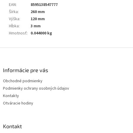
EAN
:
8595138547777
Šírka
:
260 mm
Výška
:
120 mm
Hĺbka
:
3 mm
Hmotnosť
:
0.044000 kg
Z
á
p
ä
Informácie pre vás
t
Obchodné podmienky
i
Podmienky ochrany osobných údajov
e
Kontakty
Otváracie hodiny
Kontakt