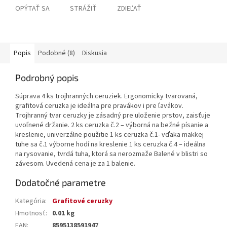
OPÝTAŤ SA
STRÁŽIŤ
ZDIEĽAŤ
Popis
Podobné (8)
Diskusia
Podrobný popis
Súprava 4 ks trojhranných ceruziek. Ergonomicky tvarovaná,
grafitová ceruzka je ideálna pre pravákov i pre ľavákov.
Trojhranný tvar ceruzky je zásadný pre uloženie prstov, zaisťuje
uvoľnené držanie. 2 ks ceruzka č.2 – výborná na bežné písanie a
kreslenie, univerzálne použitie 1 ks ceruzka č.1- vďaka mäkkej
tuhe sa č.1 výborne hodí na kreslenie 1 ks ceruzka č.4 – ideálna
na rysovanie, tvrdá tuha, ktorá sa nerozmaže Balené v blistri so
závesom. Uvedená cena je za 1 balenie.
Dodatočné parametre
Kategória
:
Grafitové ceruzky
Hmotnosť
:
0.01 kg
EAN
:
8595138591947