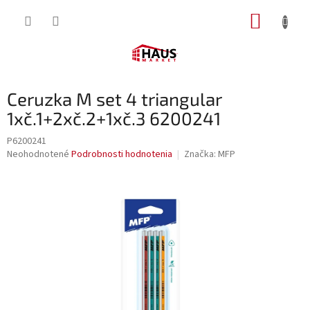
Prejsť
NÁKUP
na
obsah
KOŠÍK
Ceruzka M set 4 triangular
1xč.1+2xč.2+1xč.3 6200241
P6200241
Priemerné
Neohodnotené
Podrobnosti hodnotenia
Značka:
MFP
hodnotenie
produktu
je
0,0
z
5
hviezdičiek.