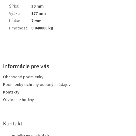
Šírka
:
30 mm
Výška
:
177 mm
Hĺbka
:
7 mm
Hmotnosť
:
0.040000 kg
Z
á
p
ä
Informácie pre vás
t
Obchodné podmienky
i
Podmienky ochrany osobných údajov
e
Kontakty
Otváracie hodiny
Kontakt
info
@
hausmarket.sk