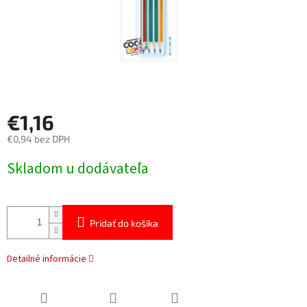
€1,16
€0,94 bez DPH
Jednotková
Skladom u dodávateľa
cena:
Pridať do košíka
Detailné informácie