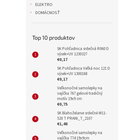
ELEKTRO
DOMÁCNOSŤ
Top 10 produktov
SK Pohľadnica srdečná R060 D
výsek+UV 1230327
€0,17
SK Pohľadnica Veľká noc 121 D
výsek+UV 1300168
€0,17
Veľkonočné samolepky na
vajíčka 767 gelové tradičný
motív 19x9 cm
€0,75
SK Blahoželanie srdečné M11-
520 T PRANI_T_2107
€1,48
Veľkonočné samolepky na
vajíčka 774 19x9cm