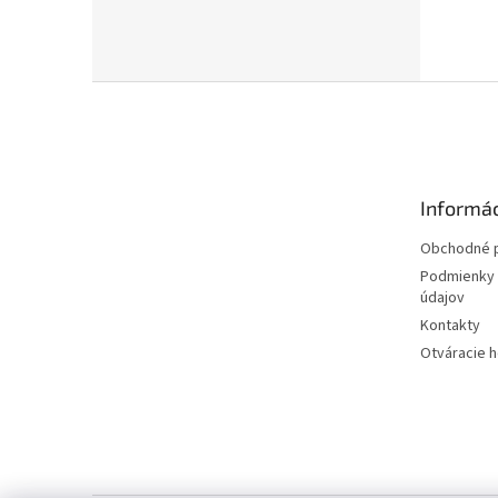
Z
á
p
ä
t
Informác
i
e
Obchodné 
Podmienky 
údajov
Kontakty
Otváracie 