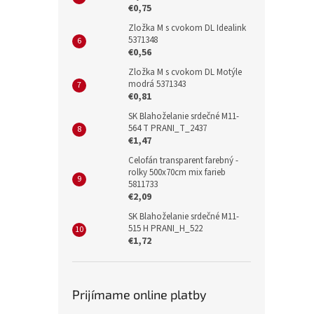
€0,75
Zložka M s cvokom DL Idealink
5371348
€0,56
Zložka M s cvokom DL Motýle
modrá 5371343
€0,81
SK Blahoželanie srdečné M11-
564 T PRANI_T_2437
€1,47
Celofán transparent farebný -
rolky 500x70cm mix farieb
5811733
€2,09
SK Blahoželanie srdečné M11-
515 H PRANI_H_522
€1,72
Prijímame online platby