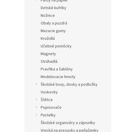
Farby na papier
Detské kufríky
Nožnice
Obaly a puzdrá
Mazacie gumy
Kružidlá
Učebné pomôcky
Magnety
Strúhadlá
Pravítka a šablóny
Modelovacie hmoty
Školské boxy, dosky a podložky
Voskovky
Štětce
Popisovače
Pastelky
Školské organizéry a zápisníky
Vrecká na prezuvky a peňaženky