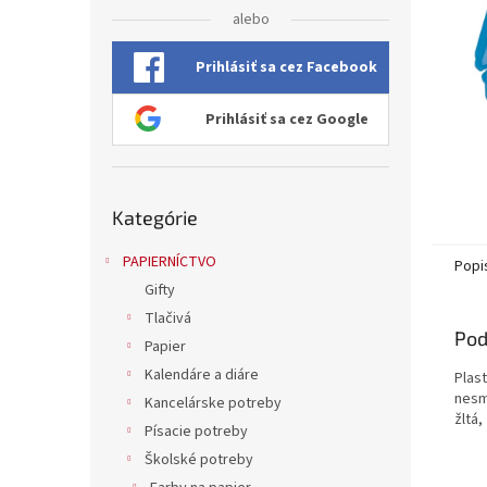
alebo
Prihlásiť sa cez Facebook
Prihlásiť sa cez Google
Preskočiť
Kategórie
kategórie
PAPIERNÍCTVO
Popi
Gifty
Tlačivá
Pod
Papier
Kalendáre a diáre
Plast
nesmi
Kancelárske potreby
žltá
Písacie potreby
Školské potreby