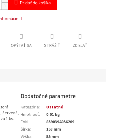
Pridať do košíka
informácie
OPÝTAŤ SA
STRÁŽIŤ
ZDIEĽAŤ
Dodatočné parametre
ktorá
Kategória
:
Ostatné
á, červená,
Hmotnosť
:
0.01 kg
za 1 ks.
EAN
:
8590394056209
Šírka
:
153 mm
Výška
:
55 mm