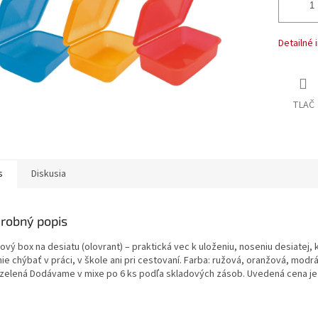
Detailné 
TLAČ
s
Diskusia
robný popis
ový box na desiatu (olovrant) – praktická vec k uloženiu, noseniu desiatej, 
e chýbať v práci, v škole ani pri cestovaní. Farba: ružová, oranžová, modr
, zelená Dodávame v mixe po 6 ks podľa skladových zásob. Uvedená cena je 