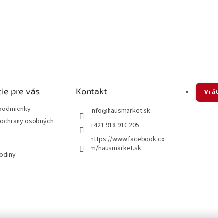
ie pre vás
Kontakt
Vrát
podmienky
info
@
hausmarket.sk
ochrany osobných
+421 918 910 205
https://www.facebook.co
m/hausmarket.sk
hodiny