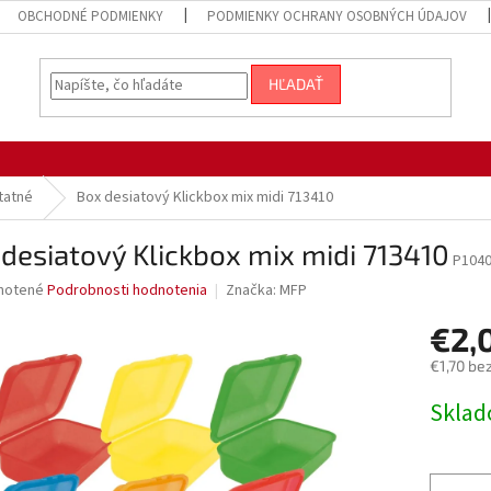
OBCHODNÉ PODMIENKY
PODMIENKY OCHRANY OSOBNÝCH ÚDAJOV
HĽADAŤ
tatné
Box desiatový Klickbox mix midi 713410
desiatový Klickbox mix midi 713410
P104
né
notené
Podrobnosti hodnotenia
Značka:
MFP
nie
€2,
u
€1,70 be
Jednotk
Sklad
cena:
iek.