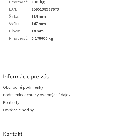
Hmotnosť
:
0.01 kg
EAN
:
8595138597673
Šírka
:
114 mm
Výška
:
147 mm
Hĺbka
:
14 mm
Hmotnosť
:
0.170000 kg
Z
á
p
ä
Informácie pre vás
t
Obchodné podmienky
i
Podmienky ochrany osobných údajov
e
Kontakty
Otváracie hodiny
Kontakt