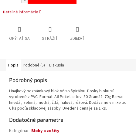
Detailné informácie
OPÝTAŤ SA
STRÁŽIŤ
ZDIEĽAŤ
Popis
Podobné (5)
Diskusia
Podrobný popis
Linajkový poznámkový blok A6 so špirálou. Dosky bloku sú
vyrobené z PVC. Formát: A6 Počet listov: 80 Gramáž: 70g Barva:
hnedá , zelená, modrá, žltá, fialová, rúžová. Dodávame v mixe po
6 ks podľa skladovej zásoby. Uvedená cena je za 1 ks.
Dodatočné parametre
Kategória
:
Bloky a zošity