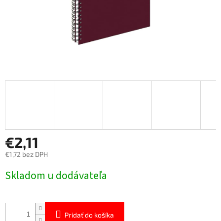
€2,11
€1,72 bez DPH
Jednotková
Skladom u dodávateľa
cena:
Pridať do košíka