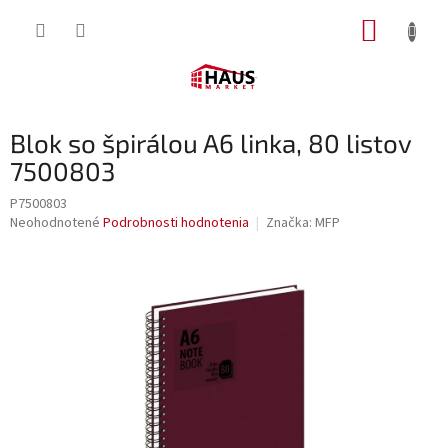
Prejsť
NÁKUP
na
obsah
KOŠÍK
Blok so špirálou A6 linka, 80 listov
7500803
P7500803
Priemerné
Neohodnotené
Podrobnosti hodnotenia
Značka:
MFP
hodnotenie
produktu
je
0,0
z
5
hviezdičiek.